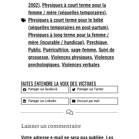
2002)
,
Physiques à court terme pour la
femme / mère (séquelles temporaires)
,
Physiques à court terme pour le bébé
(séquelles temporaires en post-partum)
,
Physiques à long terme pour la femme /
mère (incurable / handicap)
,
Psychique
,
Public
,
Puéricultrice
,
sage-femme
,
Suivi de
grossesse
,
Violences physiques
,
Violences
psychologiques
,
Violences verbales
FAITES ENTENDRE LA VOIX DES VICTIMES
Partager sur facebook
Partager sur Twitter
Partager sur Linkedin
Envoyer par mail
Laisser un commentaire
Votre adresse e-mail ne sera pas publiée.
Les