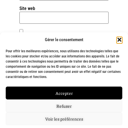
Site web
Enregistrer mon nom, mon e-mail et mon site
Gérer le consentement
dans le navigateur pour mon prochain
commentaire.
Pour offrir les meilleures expériences, nous utilisons des technologies telles que
les cookies pour stocker et/ou accéder aux informations des appareils. Le fait de
consentir à ces technologies nous permettra de traiter des données telles que le
comportement de navigation ou les ID uniques sur ce site. Le fait de ne pas
consentir ou de retirer son consentement peut avoir un effet négatif sur certaines
Alternative:
caractéristiques et fonctions.
Fait avec
❤
et engagement par
Chargée de ta com' : Création de site
Accepter
internet à Marseille
Refuser
Voir les préférences
Mentions légales
•
Politique de confidentialité
• temoignagesvo@gmail.com