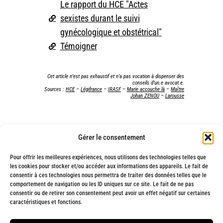
Le rapport du HCE "Actes
sexistes durant le suivi
gynécologique et obstétrical"
Témoigner
Cet article n’est pas exhaustif et n’a pas vocation à dispenser des
conseils d’un.e avocat.e.
Sources :
HCE
–
Légifrance
–
IRASF
–
Marie accouche là
–
Maître
Johan ZENOU
–
Larousse
FAITES ENTENDRE LA VOIX DES VICTIMES
Gérer le consentement
Partager sur facebook
Partager sur Twitter
Pour offrir les meilleures expériences, nous utilisons des technologies telles que
Partager sur Linkedin
Envoyer par mail
les cookies pour stocker et/ou accéder aux informations des appareils. Le fait de
consentir à ces technologies nous permettra de traiter des données telles que le
comportement de navigation ou les ID uniques sur ce site. Le fait de ne pas
consentir ou de retirer son consentement peut avoir un effet négatif sur certaines
caractéristiques et fonctions.