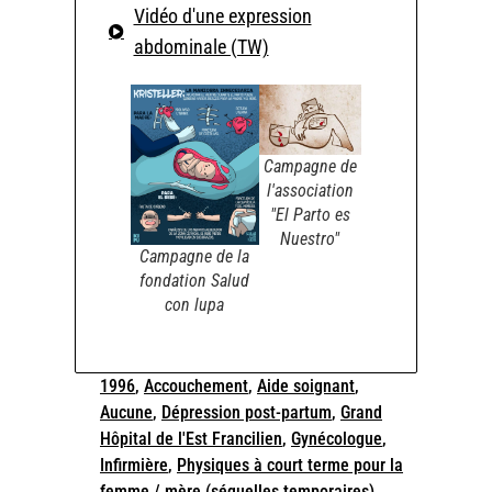
Vidéo d'une expression
abdominale (TW)
Campagne de
l'association
"El Parto es
Nuestro"
Campagne de la
fondation Salud
con lupa
1996
,
Accouchement
,
Aide soignant
,
Aucune
,
Dépression post-partum
,
Grand
Hôpital de l'Est Francilien
,
Gynécologue
,
Infirmière
,
Physiques à court terme pour la
femme / mère (séquelles temporaires)
,