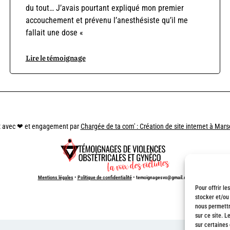
du tout… J’avais pourtant expliqué mon premier
accouchement et prévenu l’anesthésiste qu’il me
fallait une dose «
Lire le témoignage
t avec
❤
et engagement par
Chargée de ta com' : Création de site internet à Marse
Mentions légales
•
Politique de confidentialité
• temoignagesvo@gmail.com
Pour offrir le
stocker et/ou
nous permettr
sur ce site. L
sur certaines 