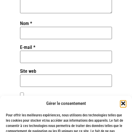
Nom
*
E-mail
*
Site web
Enregistrer mon nom, mon e-mail et mon site
Gérer le consentement
dans le navigateur pour mon prochain
commentaire.
Pour offrir les meilleures expériences, nous utilisons des technologies telles que
les cookies pour stocker et/ou accéder aux informations des appareils. Le fait de
consentir à ces technologies nous permettra de traiter des données telles que le
comportement de navigation ou les ID uniques sur ce site. Le fait de ne pas