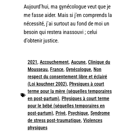
Aujourd’hui, ma gynécologue veut que je
me fasse aider. Mais si j’en comprends la
nécessité, j’ai surtout au fond de moi un
besoin qui restera inassouvi ; celui
d’obtenir justice.
2021
,
Accouchement
,
Aucune
,
Clinique du
Mousseau
,
France
,
Gynécologue
,
Non
respect du consentement libre et éclairé
(Loi kouchner 2002)
,
Physiques à court
terme pour la mère (séquelles temporaires
en post-partum)
,
Physiques à court terme
pour le bébé (séquelles temporaires en
post-partum)
,
Privé
,
Psychique
,
Syndrome
de stress post-traumatique
,
Violences
physiques