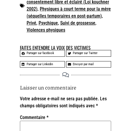
consentement libre et éclairé (Loi kouchner
2002)
,
Physiques à court terme pour la mère
(séquelles temporaires en post-partum)
,
Privé
,
Psychique
,
Suivi de grossesse
,
Violences physiques
FAITES ENTENDRE LA VOIX DES VICTIMES
Partager sur facebook
Partager sur Twitter
Partager sur Linkedin
Envoyer par mail
Laisser un commentaire
Votre adresse e-mail ne sera pas publiée.
Les
champs obligatoires sont indiqués avec
*
Commentaire
*