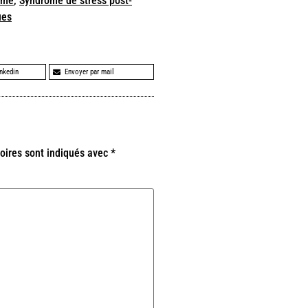
mme
,
Syndrome de stress post-
ues
inkedin
Envoyer par mail
oires sont indiqués avec
*