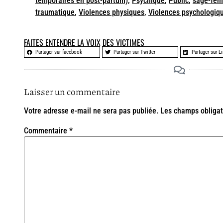
temporaires en post-partum)
,
Psychique
,
Public
,
sage-fe
traumatique
,
Violences physiques
,
Violences psychologiq
FAITES ENTENDRE LA VOIX DES VICTIMES
Partager sur facebook
Partager sur Twitter
Partager sur L
Laisser un commentaire
Votre adresse e-mail ne sera pas publiée.
Les champs obligat
Commentaire
*