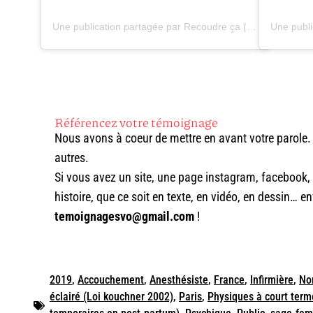
Une publication partagée par Recoudre ça (@recoudreca)
Référencez votre témoignage
Nous avons à coeur de mettre en avant votre parole. 
autres.
Si vous avez un site, une page instagram, facebook, t
histoire, que ce soit en texte, en vidéo, en dessin… 
temoignagesvo@gmail.com
!
2019
,
Accouchement
,
Anesthésiste
,
France
,
Infirmière
,
No
éclairé (Loi kouchner 2002)
,
Paris
,
Physiques à court term