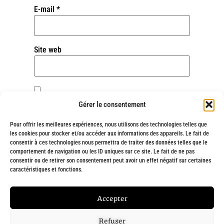
E-mail
*
Site web
Enregistrer mon nom, mon e-mail et mon site
Gérer le consentement
dans le navigateur pour mon prochain
commentaire.
Pour offrir les meilleures expériences, nous utilisons des technologies telles que
les cookies pour stocker et/ou accéder aux informations des appareils. Le fait de
consentir à ces technologies nous permettra de traiter des données telles que le
comportement de navigation ou les ID uniques sur ce site. Le fait de ne pas
consentir ou de retirer son consentement peut avoir un effet négatif sur certaines
Alternative:
caractéristiques et fonctions.
Fait avec
❤
et engagement par
Chargée de ta com' : Création de site
Accepter
internet à Marseille
Refuser