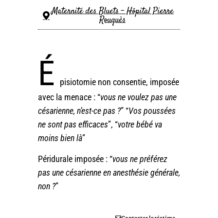
Maternité des Bluets - Hôpital Pierre
Rouquès
É
pisiotomie non consentie, imposée
avec la menace : “
vous ne voulez pas une
césarienne, n’est-ce pas ?
” “
Vos poussées
ne sont pas efficaces
”, “
votre bébé va
moins bien là
”
Péridurale imposée : “
vous ne préférez
pas une césarienne en anesthésie générale,
non ?
”
Contacter la victime