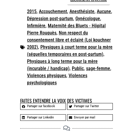
2015
,
Accouchement
,
Anesthésiste
,
Aucune
,
Dépression post-partum
,
Gynécologue
,
Infirmière
,
Maternité des Bluets - Hôpital
Pierre Rouquès
,
Non respect du
consentement libre et éclairé (Loi kouchner
2002)
,
Physiques à court terme pour la mère
(séquelles temporaires en post-partum)
,
Physiques à long terme pour la mère
(incurable / handicap)
,
Public
,
sage-femme
,
Violences physiques
,
Violences
psychologiques
FAITES ENTENDRE LA VOIX DES VICTIMES
Partager sur facebook
Partager sur Twitter
Partager sur Linkedin
Envoyer par mail