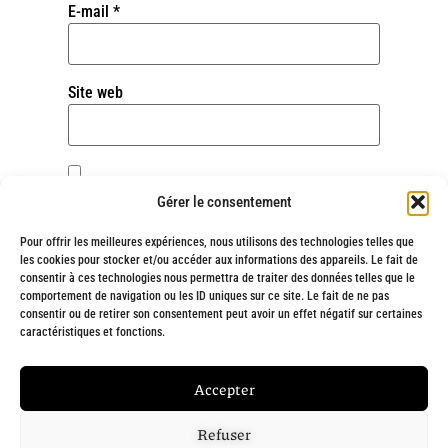
E-mail
*
Site web
Enregistrer mon nom, mon e-mail et mon site
Gérer le consentement
dans le navigateur pour mon prochain
commentaire.
Pour offrir les meilleures expériences, nous utilisons des technologies telles que
les cookies pour stocker et/ou accéder aux informations des appareils. Le fait de
consentir à ces technologies nous permettra de traiter des données telles que le
comportement de navigation ou les ID uniques sur ce site. Le fait de ne pas
consentir ou de retirer son consentement peut avoir un effet négatif sur certaines
Alternative:
caractéristiques et fonctions.
Fait avec
❤
et engagement par
Chargée de ta com' : Création de site
Accepter
internet à Marseille
Refuser