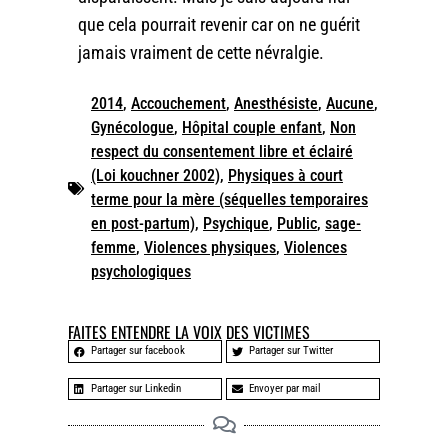
que cela pourrait revenir car on ne guérit
jamais vraiment de cette névralgie.
2014
,
Accouchement
,
Anesthésiste
,
Aucune
,
Gynécologue
,
Hôpital couple enfant
,
Non
respect du consentement libre et éclairé
(Loi kouchner 2002)
,
Physiques à court
terme pour la mère (séquelles temporaires
en post-partum)
,
Psychique
,
Public
,
sage-
femme
,
Violences physiques
,
Violences
psychologiques
FAITES ENTENDRE LA VOIX DES VICTIMES
Partager sur facebook
Partager sur Twitter
Partager sur Linkedin
Envoyer par mail