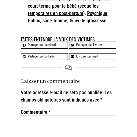
court terme pour le bébé (séquelles
temporaires en post-partum)
,
Psychique
,
Public
,
sage-femme
,
Suivi de grossesse
FAITES ENTENDRE LA VOIX DES VICTIMES
Partager sur facebook
Partager sur Twitter
Partager sur Linkedin
Envoyer par mail
Laisser un commentaire
Votre adresse e-mail ne sera pas publiée.
Les
champs obligatoires sont indiqués avec
*
Commentaire
*