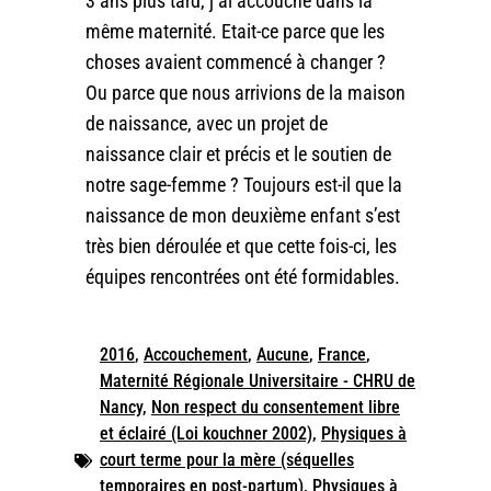
3 ans plus tard, j’ai accouché dans la
même maternité. Etait-ce parce que les
choses avaient commencé à changer ?
Ou parce que nous arrivions de la maison
de naissance, avec un projet de
naissance clair et précis et le soutien de
notre sage-femme ? Toujours est-il que la
naissance de mon deuxième enfant s’est
très bien déroulée et que cette fois-ci, les
équipes rencontrées ont été formidables.
2016
,
Accouchement
,
Aucune
,
France
,
Maternité Régionale Universitaire - CHRU de
Nancy
,
Non respect du consentement libre
et éclairé (Loi kouchner 2002)
,
Physiques à
court terme pour la mère (séquelles
temporaires en post-partum)
,
Physiques à