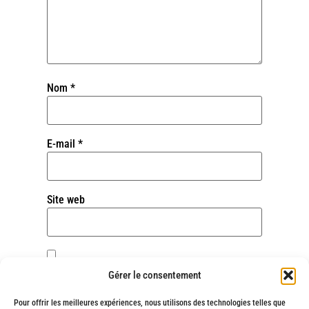
Nom
*
E-mail
*
Site web
Enregistrer mon nom, mon e-mail et mon site
Gérer le consentement
dans le navigateur pour mon prochain
commentaire.
Pour offrir les meilleures expériences, nous utilisons des technologies telles que