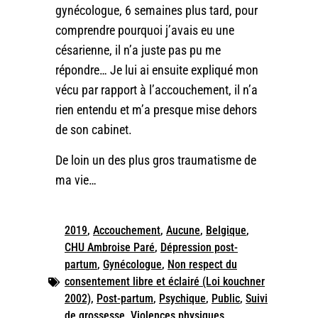
gynécologue, 6 semaines plus tard, pour
comprendre pourquoi j’avais eu une
césarienne, il n’a juste pas pu me
répondre… Je lui ai ensuite expliqué mon
vécu par rapport à l’accouchement, il n’a
rien entendu et m’a presque mise dehors
de son cabinet.
De loin un des plus gros traumatisme de
ma vie…
2019
,
Accouchement
,
Aucune
,
Belgique
,
CHU Ambroise Paré
,
Dépression post-
partum
,
Gynécologue
,
Non respect du
consentement libre et éclairé (Loi kouchner
2002)
,
Post-partum
,
Psychique
,
Public
,
Suivi
de grossesse
,
Violences physiques
,