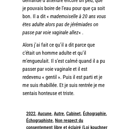
demandé d’attendre encore un peu, que
je pouvais boire de l’eau pour que ça soit
bon. Il a dit «
mademoiselle à 20 ans vous
êtes adulte alors pas de jérémiades on
passe par voie vaginale allez
« .
Alors j’ai fait ce qu’il a dit parce que
c’était un homme adulte et qu’il
m’engueulait. Il s’est calmé quand il a pu
passer par voie vaginale et il est
redevenu « gentil ». Puis il est parti et je
me suis rhabillée. Et je suis rentrée je me
sentais honteuse et triste.
2022
,
Aucune
,
Autre
,
Cabinet
,
Échographie
,
Échographiste
,
Non respect du
consentement libre et éclairé (Loi kouchner