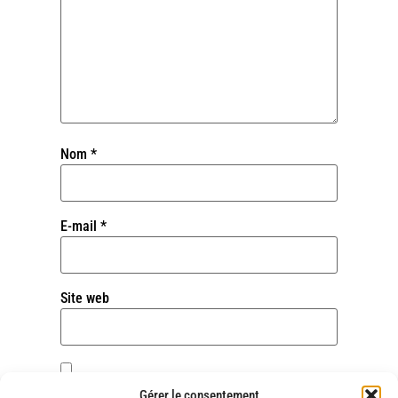
Nom
*
E-mail
*
Site web
Enregistrer mon nom, mon e-mail et mon site
Gérer le consentement