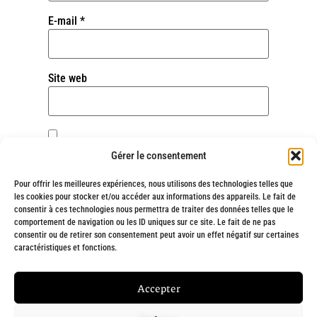
E-mail
*
Site web
Enregistrer mon nom, mon e-mail et mon site
Gérer le consentement
dans le navigateur pour mon prochain
commentaire.
Pour offrir les meilleures expériences, nous utilisons des technologies telles que
les cookies pour stocker et/ou accéder aux informations des appareils. Le fait de
consentir à ces technologies nous permettra de traiter des données telles que le
comportement de navigation ou les ID uniques sur ce site. Le fait de ne pas
consentir ou de retirer son consentement peut avoir un effet négatif sur certaines
Alternative:
caractéristiques et fonctions.
Fait avec
❤
et engagement par
Chargée de ta com' : Création de site
Accepter
internet à Marseille