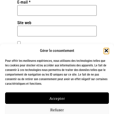
E-mail
*
Site web
Enregistrer mon nom, mon e-mail et mon site
Gérer le consentement
dans le navigateur pour mon prochain
commentaire.
Pour offrir les meilleures expériences, nous utilisons des technologies telles que
les cookies pour stocker et/ou accéder aux informations des appareils. Le fait de
consentir à ces technologies nous permettra de traiter des données telles que le
comportement de navigation ou les ID uniques sur ce site. Le fait de ne pas
consentir ou de retirer son consentement peut avoir un effet négatif sur certaines
Alternative:
caractéristiques et fonctions.
Fait avec
❤
et engagement par
Chargée de ta com' : Création de site
Accepter
internet à Marseille
Refuser