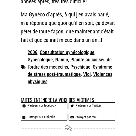
années après, très très difficile !
Ma Gynéco d’après, à qui j’en avais parlé,
m’a répondu que quoi qu’il en soit, ça devait
péter de toute façon, que maintenant c’était
fait et que ça irait mieux dans un an…!
2006
,
Consultation gynécologique
,
Gynécologue
,
Namur
,
Plainte au conseil de
l'ordre des médecins
,
Psychique
,
Syndrome
de stress post-traumatique
,
Viol
,
Violences
physiques
FAITES ENTENDRE LA VOIX DES VICTIMES
Partager sur facebook
Partager sur Twitter
Partager sur Linkedin
Envoyer par mail