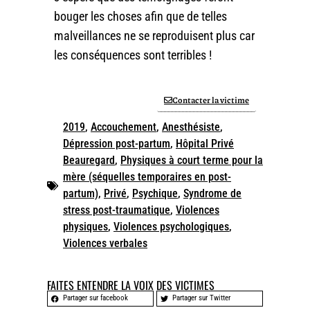
bouger les choses afin que de telles
malveillances ne se reproduisent plus car
les conséquences sont terribles !
Contacter la victime
2019
,
Accouchement
,
Anesthésiste
,
Dépression post-partum
,
Hôpital Privé
Beauregard
,
Physiques à court terme pour la
mère (séquelles temporaires en post-
partum)
,
Privé
,
Psychique
,
Syndrome de
stress post-traumatique
,
Violences
physiques
,
Violences psychologiques
,
Violences verbales
FAITES ENTENDRE LA VOIX DES VICTIMES
Partager sur facebook
Partager sur Twitter