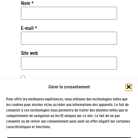
Nom
*
E-mail
*
Site web
Enregistrer mon nom, mon e-mail et mon site
Gérer le consentement
dans le navigateur pour mon prochain
commentaire.
Pour offrir les meilleures expériences, nous utilisons des technologies telles que
les cookies pour stocker et/ou accéder aux informations des appareils. Le fait de
consentir à ces technologies nous permettra de traiter des données telles que le
comportement de navigation ou les ID uniques sur ce site. Le fait de ne pas
consentir ou de retirer son consentement peut avoir un effet négatif sur certaines
Alternative:
caractéristiques et fonctions.