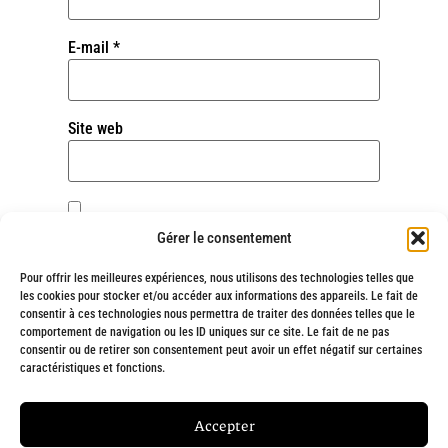
E-mail
*
Site web
Enregistrer mon nom, mon e-mail et mon site
Gérer le consentement
dans le navigateur pour mon prochain
commentaire.
Pour offrir les meilleures expériences, nous utilisons des technologies telles que
les cookies pour stocker et/ou accéder aux informations des appareils. Le fait de
consentir à ces technologies nous permettra de traiter des données telles que le
comportement de navigation ou les ID uniques sur ce site. Le fait de ne pas
consentir ou de retirer son consentement peut avoir un effet négatif sur certaines
Alternative:
caractéristiques et fonctions.
Fait avec
❤
et engagement par
Chargée de ta com' : Création de site
Accepter
internet à Marseille