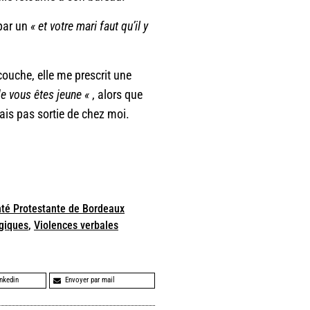
 par un
« et votre mari faut qu’il y
couche, elle me prescrit une
de vous êtes jeune «
, alors que
tais pas sortie de chez moi.
té Protestante de Bordeaux
giques
,
Violences verbales
inkedin
Envoyer par mail