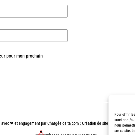
eur pour mon prochain
Pour offrir le
stocker et/ou
t avec
❤
et engagement par
Chargée de ta com' : Création de site internet à Marse
nous permettr
sur ce site. L