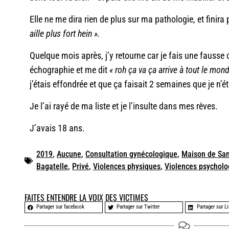
Elle ne me dira rien de plus sur ma pathologie, et finira
aille plus fort hein ».
Quelque mois après, j’y retourne car je fais une fausse 
échographie et me dit
« roh ça va ça arrive à tout le mon
j’étais effondrée et que ça faisait 2 semaines que je n’é
Je l’ai rayé de ma liste et je l’insulte dans mes rêves.
J’avais 18 ans.
2019
,
Aucune
,
Consultation gynécologique
,
Maison de San
Bagatelle
,
Privé
,
Violences physiques
,
Violences psycholo
FAITES ENTENDRE LA VOIX DES VICTIMES
Partager sur facebook
Partager sur Twitter
Partager sur L